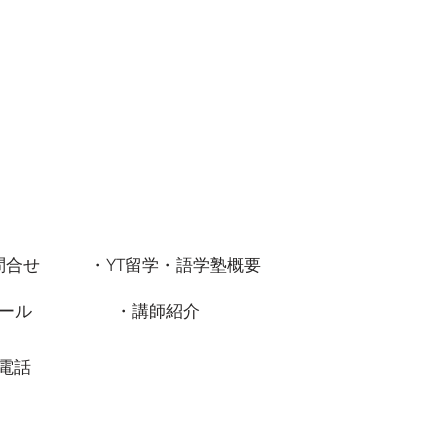
問合せ
・YT留学・語学塾概要
ール
・講師紹介
電話