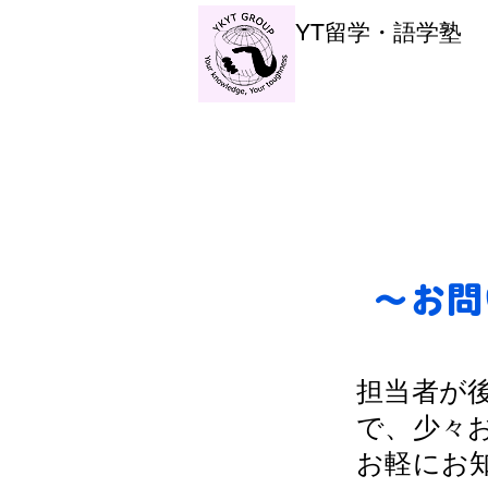
YT留学・語学塾
～お問
担当者が
で、少々
お軽にお