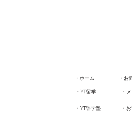
・ホーム
・お
・YT留学
・メ
・YT語学塾
・お