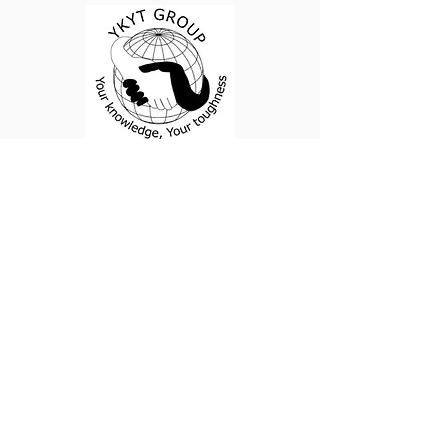
YT留学・語学塾
沖縄県宜野湾市大山 6丁目 6-13
090-1949-7325
ykyt0001@gmail.com
創立年2017年
海外語学留学 ワーキングホリデー 大学
進学
英語・韓国語塾運営
・ホーム
・YT留学
・お問合せ
・メール