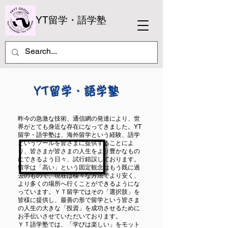
YT留学・語学塾
YT留学・語学塾
昨今の急激な技術、通信網の発達により、世
界がとても身近な存在になってきました。YT
留学・語学塾は、海外留学という経験、語学
というツールを皆さまに提供することによ
り、皆さまが皆さまの人生をより豊かなもの
にできるよう日々、試行錯誤しております。
留学は「高い」という固定観念はもう既に過
去のもので、現在は様々な方法でより安く、
より多くの場所へ行くことができるようにな
っています。ＹＴ留学ではその「選択肢」を
皆様に提供し、最善の形で留学という皆さま
の人生の大きな「投資」を成功させるために
お手伝いさせていただいております。
ＹＴ語学塾では、「学びは楽しい」をモット